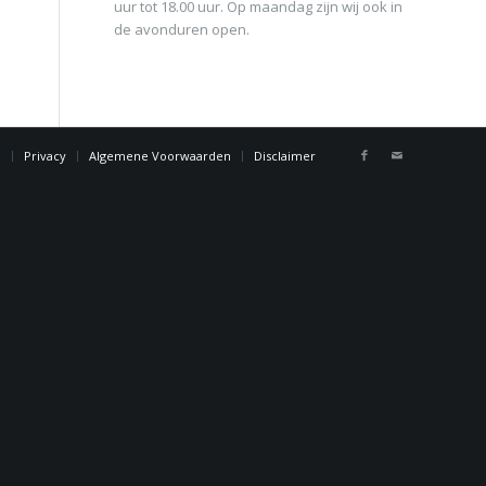
uur tot 18.00 uur. Op maandag zijn wij ook in
de avonduren open.
n
Privacy
Algemene Voorwaarden
Disclaimer