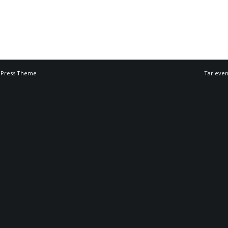
dPress Theme
Tarieve