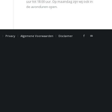
uur tot 18.00 uur. Op maandag zijn wij ook in
de avonduren open.
n
Privacy
Algemene Voorwaarden
Disclaimer