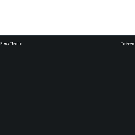
dPress Theme
Tarieve